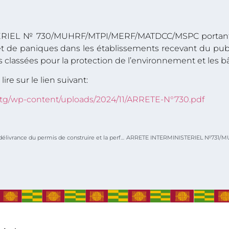
RIEL № 730/MUHRF/MTPI/MERF/MATDCC/MSPC portant m
 et de paniques dans les établissements recevant du pu
ns classées pour la protection de l’environnement et les b
ire sur le lien suivant:
.tg/wp-content/uploads/2024/11/ARRETE-N°730.pdf
L’amélioration du processus de délivrance du permis de construire et la performance de la commission d’inspection des travaux de construction CITC au cœur d’une séance de travail à Lomé