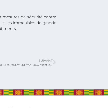
esures de sécurité contre
blic, les immeubles de grande
âtiments.
SUIVANT
ARRETE INTERMINISTERIEL №731/MUHRF/MMRE/MERF/MATDCG fixant les mesures d’efficacité énergétique dans les constructions de bâtiments