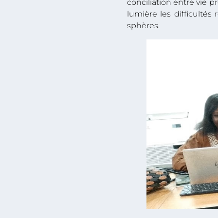
conciliation entre vie p
lumière les difficulté
sphères.