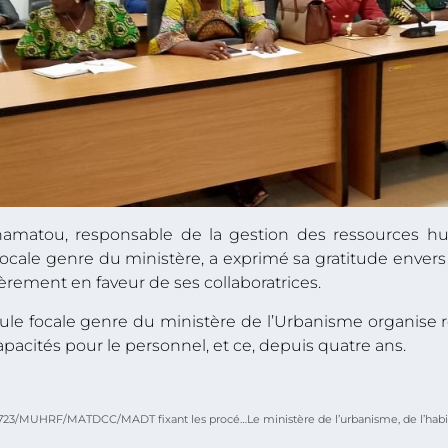
tou, responsable de la gestion des ressources hu
 focale genre du ministère, a exprimé sa gratitude envers
ièrement en faveur de ses collaboratrices.
ellule focale genre du ministère de l’Urbanisme organis
acités pour le personnel, et ce, depuis quatre ans.
ARRETE INTERMINISTERIEL № 723/MUHRF/MATDCC/MADT fixant les procédures d’élaboration, d’approbation, de modification et de révision du plan local d’urbanisme