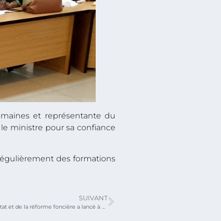
maines et représentante du
 le ministre pour sa confiance
e régulièrement des formations
SUIVANT
Le ministère de l’urbanisme, de l’habitat et de la réforme foncière a lancé à Blitta l’élaboration des outils de planification urbaine de treize (13) communes et validé le guide d’élaboration et d’implantation des documents d’urbanisme