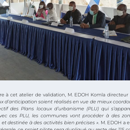
re à cet atelier de validation, M. EDOH Komla directeu
x d’anticipation soient réalisés en vue de mieux coordo
bjectif des Plans locaux d’urbanisme (PLU) qui s’appa
Avec ces PLU, les communes vont procéder à des zon
 et destinée à des activités bien précises »
. M. EDOH a e
tégrale,
ce projet pilote sera dupliqué au reste des 11