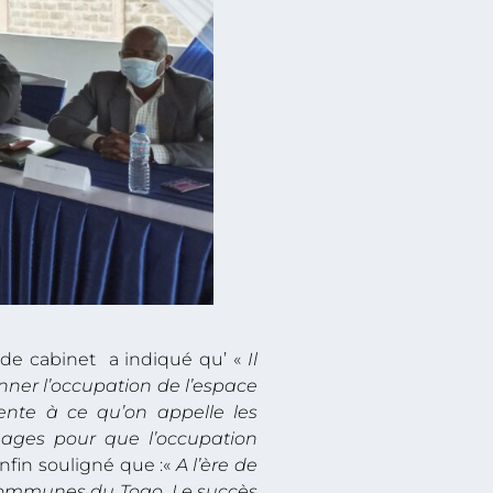
r de cabinet a indiqué qu’ «
Il
nner l’occupation de l’espace
rente à ce qu’on appelle les
ages pour que l’occupation
nfin souligné que :«
A l’ère de
5 communes du Togo
. Le succès