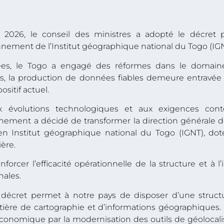
 2026, le conseil des ministres a adopté le décret por
nnement de l’Institut géographique national du Togo (IGN
es, le Togo a engagé des réformes dans le domaine 
s, la production de données fiables demeure entravée p
ositif actuel.
x évolutions technologiques et aux exigences con
rnement a décidé de transformer la direction générale 
 en Institut géographique national du Togo (IGNT), do
ière.
nforcer l’efficacité opérationnelle de la structure et à 
nales.
 décret permet à notre pays de disposer d’une struct
ière de cartographie et d’informations géographiques. E
nomique par la modernisation des outils de géolocalis