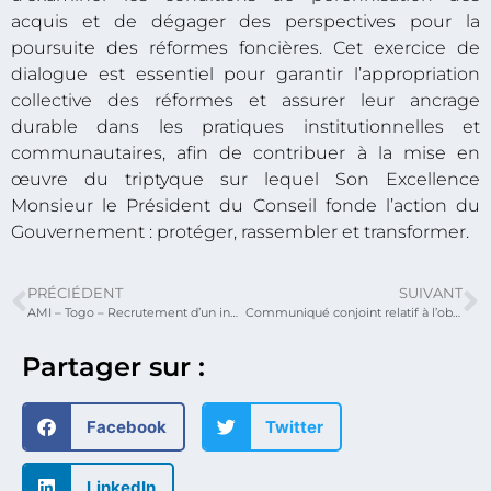
acquis et de dégager des perspectives pour la
poursuite des réformes foncières. Cet exercice de
dialogue est essentiel pour garantir l’appropriation
collective des réformes et assurer leur ancrage
durable dans les pratiques institutionnelles et
communautaires, afin de contribuer à la mise en
œuvre du triptyque sur lequel Son Excellence
Monsieur le Président du Conseil fonde l’action du
Gouvernement : protéger, rassembler et transformer.
PRÉCIÉDENT
SUIVANT
AMI – Togo – Recrutement d’un ingénieur génie électrique pour fournir un appui technique à l’unité de gestion de projet du Projet de construction de 20 000 logements à coûts abordables
Communiqué conjoint relatif à l’obligation de rattachement des données des travaux topographiques au réseau géodésique national
Partager sur :
Facebook
Twitter
LinkedIn