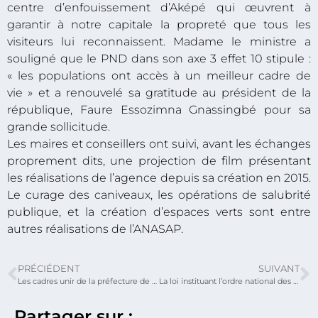
centre d’enfouissement d’Aképé qui œuvrent à
garantir à notre capitale la propreté que tous les
visiteurs lui reconnaissent. Madame le ministre a
souligné que le PND dans son axe 3 effet 10 stipule :
« les populations ont accès à un meilleur cadre de
vie » et a renouvelé sa gratitude au président de la
république, Faure Essozimna Gnassingbé pour sa
grande sollicitude.
Les maires et conseillers ont suivi, avant les échanges
proprement dits, une projection de film présentant
les réalisations de l’agence depuis sa création en 2015.
Le curage des caniveaux, les opérations de salubrité
publique, et la création d’espaces verts sont entre
autres réalisations de l’ANASAP.
PRÉCIÉDENT
SUIVANT
Les cadres unir de la préfecture de Tchaoudjo offrent du matériel de travail aux couturières et coiffeurs de la localité au nom du président Faure Gnassingbé.
La loi instituant l’ordre national des ingénieurs du Togo(ONIT) est votée par les députés à l’assemblée nationale ce lundi 09 mars 2020
Partager sur :