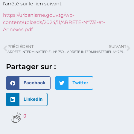
l’arrêté sur le lien suivant:
https://urbanisme.gouv.tg/wp-
content/uploads/2024/11/ARRETE-N°731-et-
Annexes.pdf
PRÉCIÉDENT
SUIVANT
ARRETE INTERMINISTERIEL № 730/ MUHRF/MTPI/MERF/MATDCC/MSPC
ARRETE INTERMINISTERIEL № 729/MUHRF/MTPI/MATDCC/MSPC portant classification, conditions d’essais et d’homologation des matériaux et éléments de construction selon leur réaction au feu
Partager sur :
Facebook
Twitter
LinkedIn
0