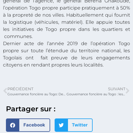
général de l’agence, le général Bèrèna Gnakoudè,
l’opération Togo propre participe pratiquement à 50%
à la propreté de nos villes. Habituellement qui fournit
la logistique (véhicules, matériel). Elle appuie toutes
les initiatives de Togo propre dans les quartiers et
communes.
Dernier acte de l’année 2019 de l’opération Togo
propre sur toute l’étendue du territoire national, les
Togolais ont fait preuve de leurs engagements
citoyens en rendant propres leurs localités.
PRÉCIÉDENT
SUIVANT
Gouvernance foncière au Togo: Des chefs traditionnels, élus locaux et autres acteurs désormais outillés.
Gouvernance foncière au Togo : les élus locaux et autres acteurs du grand Lomé sensibilisés sur le contenu du code foncier et domanial.
Partager sur :
Facebook
Twitter